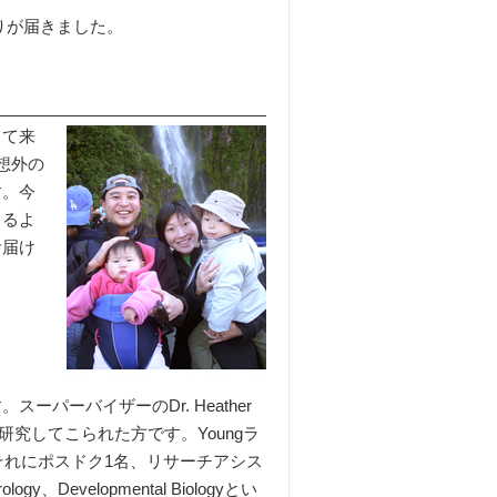
りが届きました。
って来
想外の
す。今
きるよ
お届け
ーバイザーのDr. Heather
研究してこられた方です。Youngラ
rson、それにポスドク1名、リサーチアシス
、Developmental Biologyとい