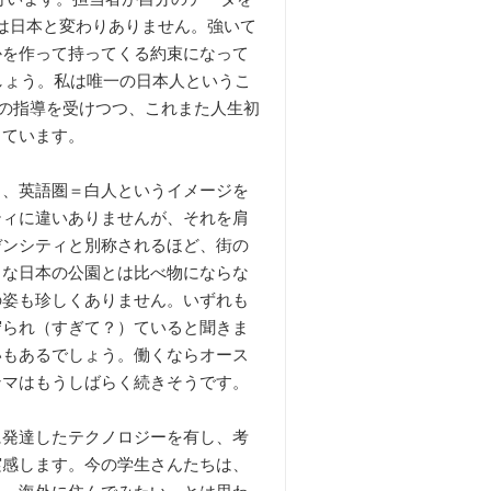
には日本と変わりありません。強いて
かを作って持ってくる約束になって
のでしょう。私は唯一の日本人というこ
、家内の指導を受けつつ、これまた人生初
しています。
、英語圏＝白人というイメージを
ティに違いありませんが、それを肩
デンシティと別称されるほど、街の
うな日本の公園とは比べ物にならな
の姿も珍しくありません。いずれも
守られ（すぎて？）ていると聞きま
いもあるでしょう。働くならオース
ンマはもうしばらく続きそうです。
発達したテクノロジーを有し、考
実感します。今の学生さんたちは、