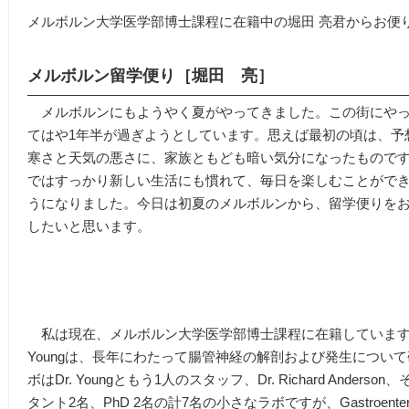
メルボルン大学医学部博士課程に在籍中の堀田 亮君からお便
メルボルン留学便り［堀田 亮］
メルボルンにもようやく夏がやってきました。この街にや
てはや1年半が過ぎようとしています。思えば最初の頃は、予
寒さと天気の悪さに、家族ともども暗い気分になったもので
ではすっかり新しい生活にも慣れて、毎日を楽しむことがで
うになりました。今日は初夏のメルボルンから、留学便りを
したいと思います。
私は現在、メルボルン大学医学部博士課程に在籍しています。スーパ
Youngは、長年にわたって腸管神経の解剖および発生について
ボはDr. Youngともう1人のスタッフ、Dr. Richard Ande
タント2名、PhD 2名の計7名の小さなラボですが、Gastroenterology