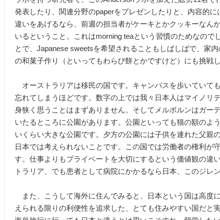
発表したり、関連分野のpaperをプレゼンしたりと、内容的
違いをあげるなら、前週の担当者がケーキとかクッキーなん
いるということ。これはmorning teaという習慣のためな
とで、Japanese sweetsを希望されることもしばしばで
の和菓子作り（といってもわらび餅とかですけど）にも挑戦
オーストラリアは移民の国です。キャンパスを歩いていても
忘れてしまうほどです。数字の上では我々日本人はマイノリ
身狭く思うことはまずありません。そしてメルボルンはガー
いたるところに公園があります。公園といっても猫の額のよ
いくらい大きな公園です。夕方の公園には子供を連れた父親
日本では考えられないことです。この国では労働者の権利が
す。仕事よりもプライベートを大切にするという価値観の違
トラリア、でも患者として病院にかかるなら日本、このジレ
また、こうして海外に住んでみると、日本という国は高度に
えられる限りの利便性を追求した、とても住みやすい国だと