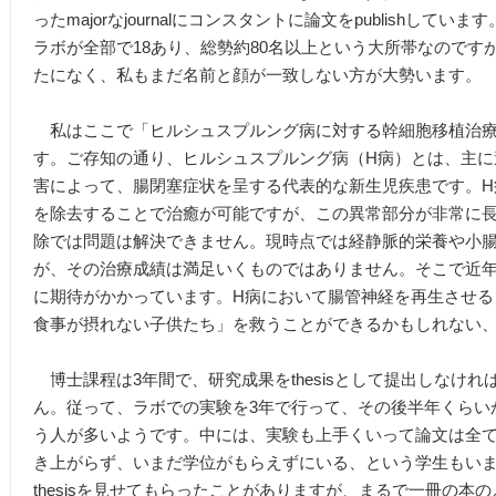
ったmajorなjournalにコンスタントに論文をpublishし
ラボが全部で18あり、総勢約80名以上という大所帯なのです
たになく、私もまだ名前と顔が一致しない方が大勢います。
私はここで「ヒルシュスプルング病に対する幹細胞移植治療
す。ご存知の通り、ヒルシュスプルング病（H病）とは、主に
害によって、腸閉塞症状を呈する代表的な新生児疾患です。H
を除去することで治癒が可能ですが、この異常部分が非常に
除では問題は解決できません。現時点では経静脈的栄養や小
が、その治療成績は満足いくものではありません。そこで近
に期待がかかっています。H病において腸管神経を再生させる
食事が摂れない子供たち」を救うことができるかもしれない
博士課程は3年間で、研究成果をthesisとして提出しなけ
ん。従って、ラボでの実験を3年で行って、その後半年くらいかか
う人が多いようです。中には、実験も上手くいって論文は全てpubl
き上がらず、いまだ学位がもらえずにいる、という学生もい
thesisを見せてもらったことがありますが、まるで一冊の本