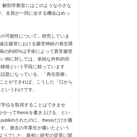
ています。解剖学教室にはこのような小さな
が、全員が一同に会する機会はめっ
の可能性について」研究していま
遠位腸管における腸管神経の発生障
病の約85%は手術によって異常腸管
長い例に対しては、単純な外科的切
腸移植という手段に頼っています
年話題になっている、「再生医療」
ことができれば、こうした「口から
、というわけです。
れば学位を取得することはできませ
ってthesisを書き上げる、とい
ishされたのに、thesisだけが書
ます。過去の卒業生が書いたという
のようでした。最初に研究の背景に関