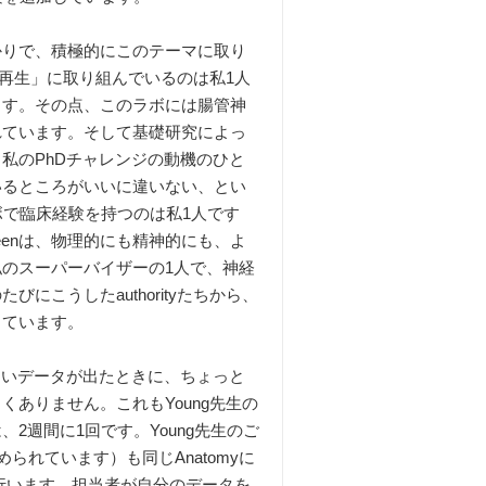
りで、積極的にこのテーマに取り
「再生」に取り組んでいるのは私1人
ます。その点、このラボには腸管神
れています。そして基礎研究によっ
私のPhDチャレンジの動機のひと
いるところがいいに違いない、とい
ラボで臨床経験を持つのは私1人です
 Newgreenは、物理的にも精神的にも、よ
のスーパーバイザーの1人で、神経
こうしたauthorityたちから、
じています。
白いデータが出たときに、ちょっと
ありません。これもYoung先生の
2週間に1回です。Young先生のご
認められています）も同じAnatomyに
名で行います。担当者が自分のデータを