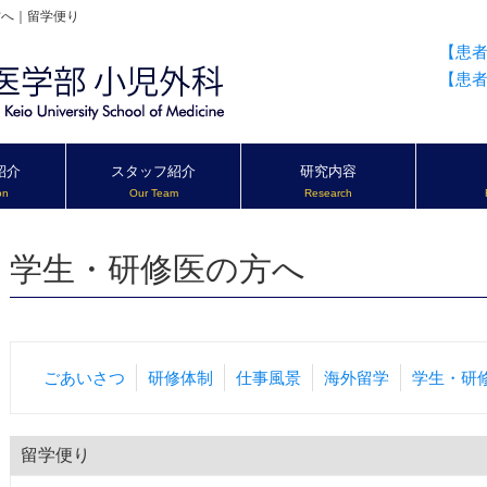
方へ｜留学便り
【患
【患
紹介
スタッフ紹介
研究内容
on
Our Team
Research
学生・研修医の方へ
ごあいさつ
研修体制
仕事風景
海外留学
学生・研
留学便り