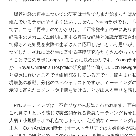
腸管神経の再生についての研究は世界でもまだ始まったばか
組んでいるラボはそう多くはありません。Youngラボでも、
です。でも「再生」のてがかりは、「正常発生」の中にあり
経発生のメカニズム解明に関する豊富な経験と知識が蓄積さ
て得られた知見を実際の患者さんに応用したいという思いが、
つでした。それには発生に関する基礎研究をたくさんやって
うことでこのラボにapplyすることに決めたのです。Young
が、Royal Children's Hospitalの研究部門で働くDr. Don
り臨床に近いところで基礎研究をしている方です。彼もまた私
堤細胞の移動、分化のスペシャリストですが、ミーティングのたびに
示唆に富んだコメントや指摘を受けることが出来る幸せを感
PhDミーティングは、不定期ながら頻繁に行われます。面
これ見て！という感じで突然開かれる緊急ミーティングも珍しく
人柄＋小規模ラボの利点でしょうか。定期的なミーティングは、
主人、Colin Anderson博士（オーストラリアでは夫婦別姓が
ラボを持つ研究者で、このAndersonラボを加えた総勢11