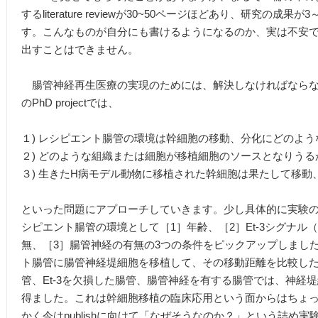
するliterature reviewが30~50ページほどあり、研究の
す。こんなものが自分にも書けるようになるのか、実は不安
出すことはできません。
腸管神経再生医療の実現のためには、解決しなければならな
のPhD projectでは、
１) レシピエント腸管の環境は幹細胞の移動、分化にどのよ
２) どのような組織または細胞が移植細胞のソースとなりうる
３) 生きたH病モデル動物に移植された幹細胞は果たして移動
といった問題にアプローチしていきます。少し具体的に実験の
シピエント腸管の環境として［1］年齢、［2］Et-3シグナル
無、［3］腸管神経の有無の3つの条件をピックアップしまし
ト腸管に腸管神経堤細胞を移植して、その移動距離を比較し
管、Et-3を欠損した腸管、腸管神経を有する腸管では、神経
得ました。これは幹細胞移植の臨床応用という面からはちょ
かく今はpublishに向けて「なぜそうなのか？」という詰め